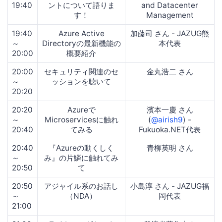
19:40
ントについて語りま
and Datacenter
す！
Management
19:40
Azure Active
加藤司 さん - JAZUG熊
～
Directoryの最新機能の
本代表
20:00
概要紹介
20:00
セキュリティ関連のセ
金丸浩二 さん
～
ッションを聴いて
20:20
20:20
Azureで
濱本一慶 さん
～
Microservicesに触れ
(
@airish9
) -
20:40
てみる
Fukuoka.NET代表
20:40
『Azureの動くしく
青柳英明 さん
～
み』の片鱗に触れてみ
20:50
て
20:50
アジャイル系のお話し
小島淳 さん - JAZUG福
～
（NDA）
岡代表
21:00