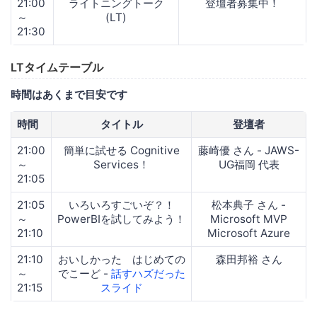
21:00
ライトニングトーク
登壇者募集中！
～
(LT)
21:30
LTタイムテーブル
時間はあくまで目安です
時間
タイトル
登壇者
21:00
簡単に試せる Cognitive
藤崎優 さん - JAWS-
～
Services！
UG福岡 代表
21:05
21:05
いろいろすごいぞ？！
松本典子 さん -
～
PowerBIを試してみよう！
Microsoft MVP
21:10
Microsoft Azure
21:10
おいしかった はじめての
森田邦裕 さん
～
でこーど -
話すハズだった
21:15
スライド